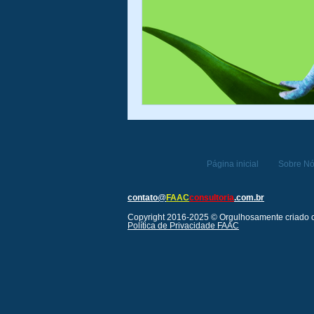
Gestão de Riscos
Auditoria
Governança Corporativa
Covi
Página inicial
Sobre N
contato
@
FAAC
consultoria
.com.br
Copyright 2016-2025 © Orgulhosamente criado
Política de Privacidade FAAC