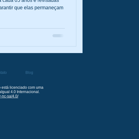
à cada 05 anos e revisadas
garantir que elas permaneçam
stão
tato
Blog
 está licenciado com uma
gual 4.0 Internacional.
-nc-sa/4.0/