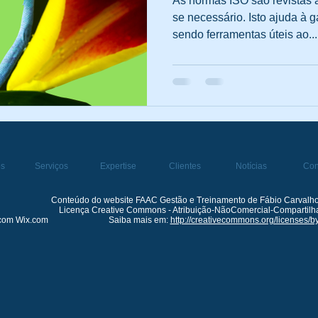
As normas ISO são revistas 
se necessário. Isto ajuda à 
sendo ferramentas úteis ao...
Saúde e Segurança
Regulamentação
Processos de Ge
d-19
ós
Serviços
Expertise
Clientes
Notícias
Con
Conteúdo do website FAAC Gestão e Treinamento de Fábio Carvalho
Licença Creative Commons - Atribuição-NãoComercial-CompartilhaI
 com Wix.com
Saiba mais em:
http://creativecommons.org/licenses/by