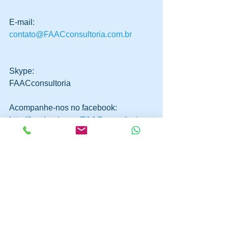
E-mail:  
contato@FAACconsultoria.com.br
Skype:  
FAACconsultoria 
Acompanhe-nos no facebook: 
http://facebook.com/FAACconsultoria
e em nossa company page no 
LinkedIn: 
FAAC Gestão e Treinamento
#RGCP
#CertificaçãodeProduto
#Inmetro