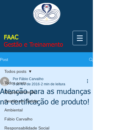
FAAC
Gestão e Treinamento
Post
Todos posts
Por Fábio Carvalho
Todos posts
3 de fev. de 2016
2 min de leitura
Atenção para as mudanças
Regulamentação
na certificação de produto!
Gestão em Saúde
Ambiental
Fábio Carvalho
Responsabilidade Social