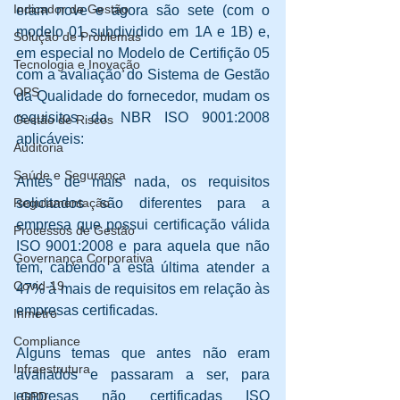
Indicador de Gestão
eram nove e agora são sete (com o 
modelo 01 subdividido em 1A e 1B) e, 
Solução de Problemas
em especial no Modelo de Certifição 05 
Tecnologia e Inovação
com a avaliação do Sistema de Gestão 
OPS
da Qualidade do fornecedor, mudam os 
requisitos da NBR ISO 9001:2008 
Gestão de Riscos
aplicáveis: 
Auditoria
Saúde e Segurança
Antes de mais nada, os requisitos 
solicitados são diferentes para a 
Regulamentação
empresa que possui certificação válida 
Processos de Gestão
ISO 9001:2008 e para aquela que não 
Governança Corporativa
tem, cabendo à esta última atender a 
Covid-19
47% à mais de requisitos em relação às 
empresas certificadas. 
Inmetro
Compliance
Alguns temas que antes não eram 
Infraestrutura
avaliados e passaram a ser, para 
empresas não certificadas ISO 
LGPD