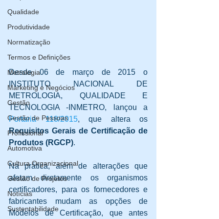
Qualidade
Produtividade
Normatização
Termos e Definições
Desde 06 de março de 2015 o 
Metrologia
INSTITUTO NACIONAL DE 
Marketing e Negócios
METROLOGIA, QUALIDADE E 
Gestão
TECNOLOGIA -INMETRO, lançou a 
Gestão de Pessoas
Portaria 118/2015
, que altera os 
Requisitos Gerais de Certificação de 
Profissional
Produtos (RGCP)
. 
Automotiva
Cultura Organizacional
Na prática, além de alterações que 
afetam diretamente os organismos 
Gestão de Projetos
certificadores, para os fornecedores e 
Notícias
fabricantes mudam as opções de 
Sustentabilidade
Modelos de Certificação, que antes 