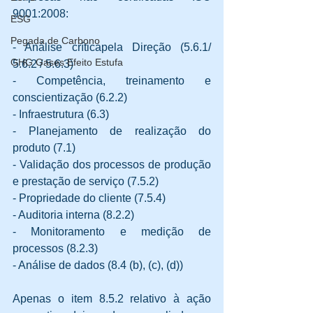
9001:2008: 
ESG
Pegada de Carbono
- Análise críticapela Direção (5.6.1/ 
GHG Gases Efeito Estufa
5.6.2 / 5.6.3) 
- Competência, treinamento e 
conscientização (6.2.2) 
- Infraestrutura (6.3) 
- Planejamento de realização do 
produto (7.1) 
- Validação dos processos de produção 
e prestação de serviço (7.5.2) 
- Propriedade do cliente (7.5.4) 
- Auditoria interna (8.2.2) 
- Monitoramento e medição de 
processos (8.2.3) 
- Análise de dados (8.4 (b), (c), (d)) 
Apenas o item 8.5.2 relativo à ação 