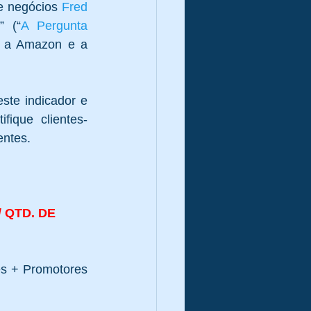
e negócios 
Fred 
” (“
A Pergunta 
 a Amazon e a 
te indicador e 
ique clientes-
ntes. 
 QTD. DE 
es + Promotores 