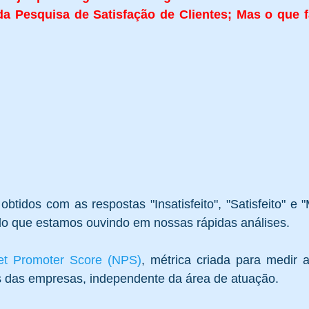
a Pesquisa de Satisfação de Clientes; Mas o que f
Saúde e Segurança
Regulamentação
Processos de Ge
d-19
tidos com as respostas "Insatisfeito", "Satisfeito" e "M
o que estamos ouvindo em nossas rápidas análises. 
et Promoter Score (NPS)
, métrica criada para medir a
es das empresas, independente da área de atuação. 