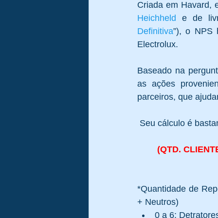
Criada em Havard, e
Heichheld
 e de liv
Definitiva
”), o NPS 
Electrolux. 
Baseado na pergunta
as ações provenien
parceiros, que ajud
 Seu cálculo é basta
(QTD. CLIENT
*Quantidade de Repo
+ Neutros)  
0 a 6: Detratores