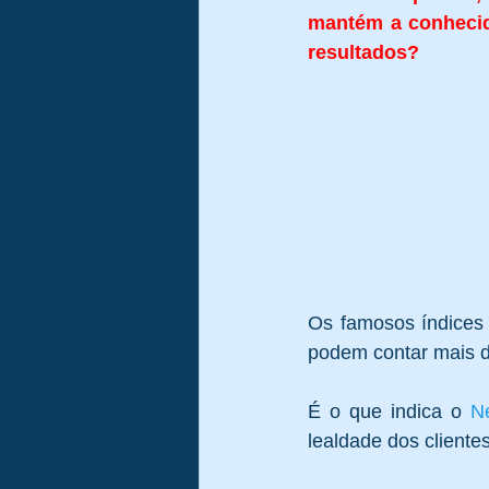
mantém a conhecid
resultados?
Gestão de Riscos
Auditoria
Governança Corporativa
Covi
Os famosos índices ob
podem contar mais d
É o que indica o 
N
lealdade dos client