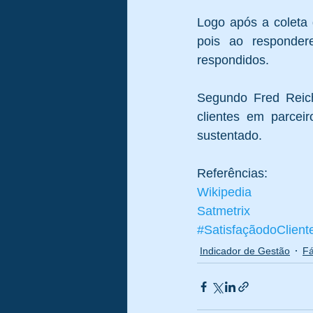
Logo após a coleta 
pois ao responder
respondidos. 
Segundo Fred Reichh
clientes em parcei
sustentado. 
Referências:  
Wikipedia
Satmetrix
#SatisfaçãodoClient
Indicador de Gestão
Fá