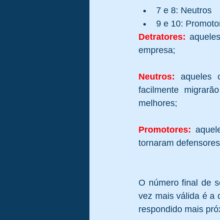
7 e 8: Neutros  
9 e 10: Promoto
Detratores: 
aqueles
empresa; 
Neutros:
 aqueles 
facilmente migrarã
melhores; 
Promotores: 
aquel
tornaram defensores
O número final de 
vez mais válida é a 
respondido mais pró