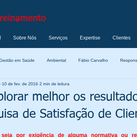
Treinamento
l
Sobre Nós
Serviços
Expertise
Clientes
Gestão em Saúde
Ambiental
Fábio Carvalho
Responsa
o
10 de fev. de 2016
2 min de leitura
Normatização
Termos e Definições
Metrologia
Marke
lorar melhor os resultad
Profissional
Automotiva
Cultura Organizacional
Ge
isa de Satisfação de Clie
Indicador de Gestão
Solução de Problemas
Tecnologia e
 seja por exigência de alguma normativa ou reg