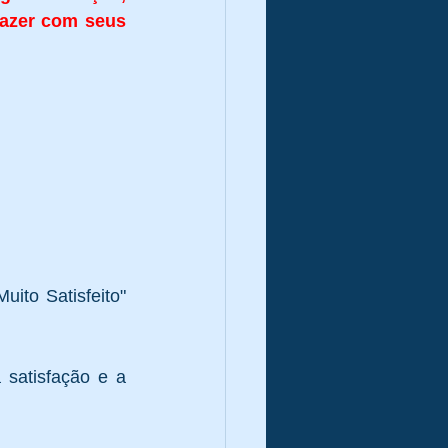
azer com seus 
stão
uito Satisfeito" 
 satisfação e a 