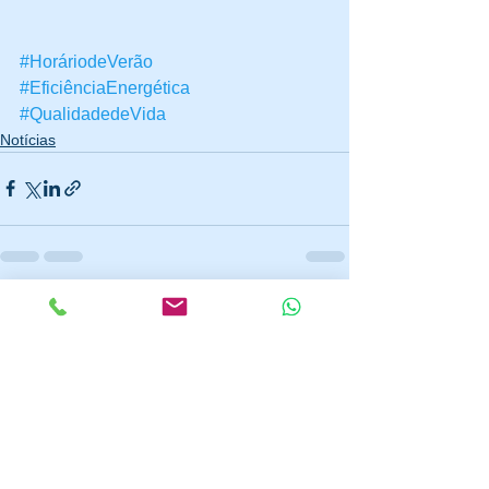
#HoráriodeVerão
#EficiênciaEnergética
#QualidadedeVida
Notícias
Ver tudo
Posts recentes