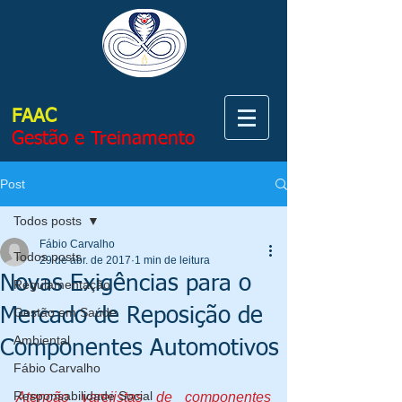
FAAC
Gestão e Treinamento
Post
Todos posts
Fábio Carvalho
Todos posts
29 de abr. de 2017
1 min de leitura
Novas Exigências para o
Regulamentação
Mercado de Reposição de
Gestão em Saúde
Ambiental
Componentes Automotivos
Fábio Carvalho
Responsabilidade Social
Atenção varejistas de componentes 