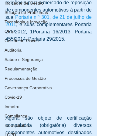
exigência para o mercado de reposição 
Indicador de Gestão
de componentes automotivos à partir de 
Solução de Problemas
sua 
Portaria n.º 301, de 21 de julho de 
Tecnologia e Inovação
2011
, e suas complementares Portaria 
OPS
275/2012, 1Portaria 16/2013, Portaria 
455/2014, Portaria 29/2015.
Gestão de Riscos
Auditoria
Saúde e Segurança
Regulamentação
Processos de Gestão
Governança Corporativa
Covid-19
Inmetro
Compliance
Agora, são objeto de certificação 
compulsória (obrigatória) diversos 
Infraestrutura
componentes automotivos destinados 
LGPD