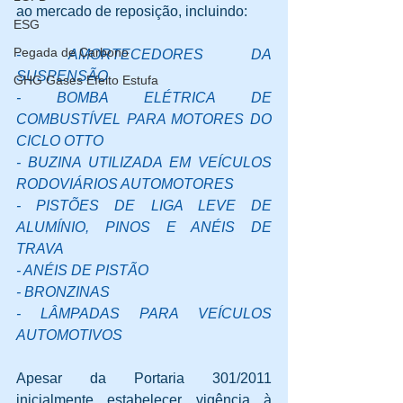
ao mercado de reposição, incluindo:
ESG
Pegada de Carbono
- AMORTECEDORES DA 
SUSPENSÃO
GHG Gases Efeito Estufa
- BOMBA ELÉTRICA DE 
COMBUSTÍVEL PARA MOTORES DO 
CICLO OTTO
- BUZINA UTILIZADA EM VEÍCULOS 
RODOVIÁRIOS AUTOMOTORES
- PISTÕES DE LIGA LEVE DE 
ALUMÍNIO, PINOS E ANÉIS DE 
TRAVA 
- ANÉIS DE PISTÃO
- BRONZINAS
- LÂMPADAS PARA VEÍCULOS 
AUTOMOTIVOS
Apesar da Portaria 301/2011 
inicialmente estabelecer vigência à 