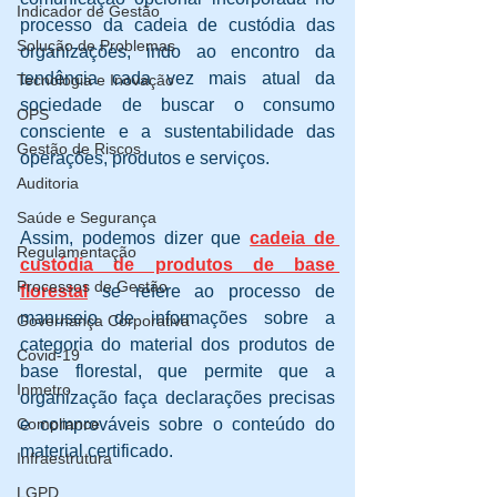
Indicador de Gestão
processo da cadeia de custódia das 
Solução de Problemas
organizações, indo ao encontro da 
tendência cada vez mais atual da 
Tecnologia e Inovação
sociedade de buscar o consumo 
OPS
consciente e a sustentabilidade das 
Gestão de Riscos
operações, produtos e serviços. 
Auditoria
Saúde e Segurança
Assim, podemos dizer que 
cadeia de 
Regulamentação
custódia de produtos de base 
Processos de Gestão
florestal
 se refere ao processo de 
manuseio de informações sobre a 
Governança Corporativa
categoria do material dos produtos de 
Covid-19
base florestal, que permite que a 
Inmetro
organização faça declarações precisas 
Compliance
e comprováveis sobre o conteúdo do 
material certificado.
Infraestrutura
LGPD