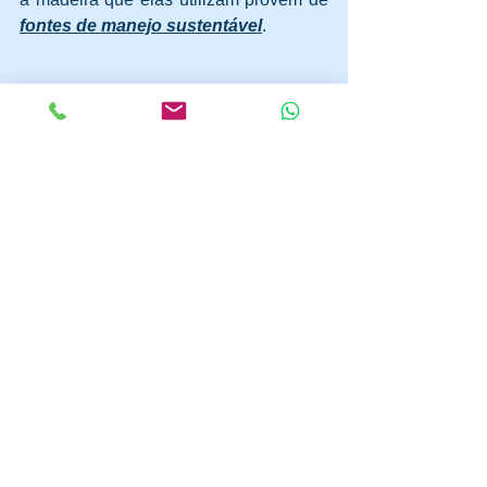
fontes de manejo sustentável
.
Sobre o autor: 
Fábio Carvalho
https://br.linkedin.com/in/fabioapcarvalh
o
Profissional com vivência de quase 20 
anos implementando, gerindo e 
auditando Sistemas de Gestão da 
Qualidade e Ambiental; Atua com 
normas de gestão da qualidade (ISO 