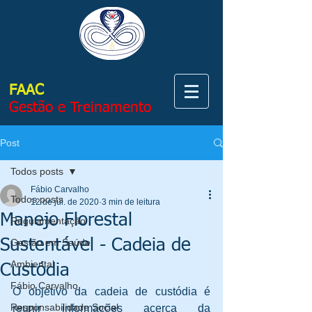
FAAC
Gestão e Treinamento
Post
Todos posts
Fábio Carvalho
Todos posts
12 de jul. de 2020
3 min de leitura
Manejo Florestal
Regulamentação
Sustentável - Cadeia de
Gestão em Saúde
Ambiental
Custódia
Fábio Carvalho
O objetivo da cadeia de custódia é 
Responsabilidade Social
reunir informações acerca da 