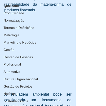
rastreabilidade da matéria-prima de 
Qualidade
produtos florestais. 
Produtividade
Normatização
Termos e Definições
Metrologia
Marketing e Negócios
Gestão
Gestão de Pessoas
Profissional
Automotiva
Cultura Organizacional
Gestão de Projetos
Notícias
A rotulagem ambiental pode ser 
considerada um instrumento de 
Sustentabilidade
comunicação opcional incorporada no 