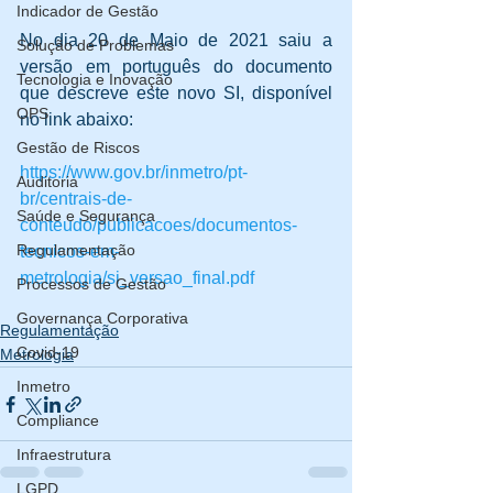
Indicador de Gestão
No dia 20 de Maio de 2021 saiu a 
Solução de Problemas
versão em português do documento 
Tecnologia e Inovação
que descreve este novo SI, disponível 
OPS
no link abaixo:
Gestão de Riscos
https://www.gov.br/inmetro/pt-
Auditoria
br/centrais-de-
Saúde e Segurança
conteudo/publicacoes/documentos-
Regulamentação
tecnicos-em-
metrologia/si_versao_final.pdf
Processos de Gestão
Governança Corporativa
Regulamentação
Covid-19
Metrologia
Inmetro
Compliance
Infraestrutura
LGPD