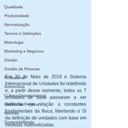
Qualidade
Produtividade
Normatização
Termos e Definições
Metrologia
Marketing e Negócios
Gestão
Gestão de Pessoas
Em 20 de Maio de 2019 o Sistema 
Profissional
Internacional de Unidades foi redefinido 
Automotiva
e, a partir desse momento, todas as 7 
Cultura Organizacional
unidades de base passaram a ser 
definidas em relação a constantes 
Gestão de Projetos
fundamentais da física, libertando o SI 
Notícias
da definição de unidades com base em 
Sustentabilidade
medidas materializadas. 