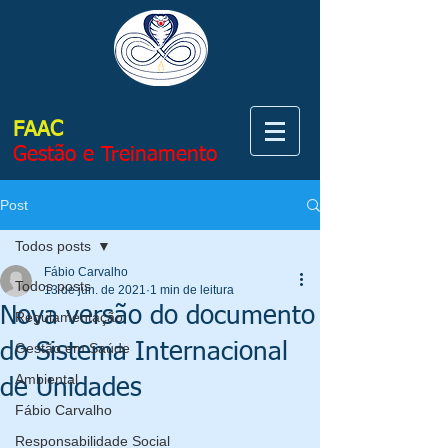
FAAC
Gestão e Treinamento
Post
Todos posts
Fábio Carvalho
Todos posts
13 de jun. de 2021
1 min de leitura
Nova versão do documento
Regulamentação
do Sistema Internacional
Gestão em Saúde
Ambiental
de Unidades
Fábio Carvalho
Responsabilidade Social