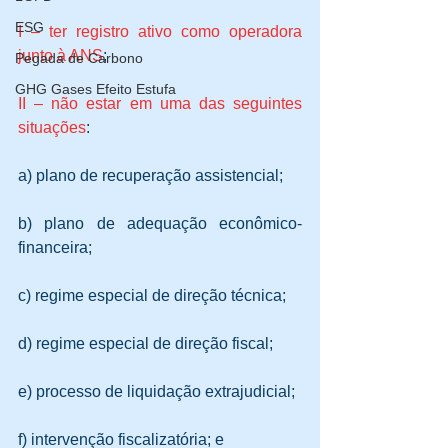
ESG
I – ter registro ativo como operadora 
junto à ANS
;
Pegada de Carbono
GHG Gases Efeito Estufa
II – não estar em uma das seguintes 
situações
:
a) plano de recuperação assistencial;
b) plano de adequação econômico-
financeira;
c) regime especial de direção técnica;
d) regime especial de direção fiscal;
e) processo de liquidação extrajudicial;
f) intervenção fiscalizatória; e