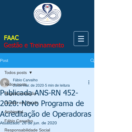
FAAC
Gestão e Treinamento
Post
Todos posts
Fábio Carvalho
Todos posts
29 de mar. de 2020
5 min de leitura
Publicada ANS-RN 452-
Regulamentação
2020: Novo Programa de
Gestão em Saúde
Ambiental
Acreditação de Operadoras
Fábio Carvalho
Atualizado:
26 de jun. de 2020
Responsabilidade Social