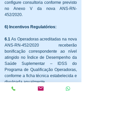
configure consultoria conforme previsto 
no Anexo V da 
nova ANS-RN-
452/2020.
6) Incentivos Regulatórios:
6.1
 As Operadoras acreditadas na 
nova 
ANS-RN-452/2020
 receberão 
bonificação correspondente ao nível 
atingido no Índice de Desempenho da 
Saúde Suplementar – IDSS do 
Programa de Qualificação Operadoras, 
conforme a ficha técnica estabelecida e 
divulgada anualmente.
6.2
 As Operadoras acreditadas em 
qualquer nível no âmbito desta RN até 
dezembro de 2022 farão jus à redução 
da exigência mensal de Margem de 