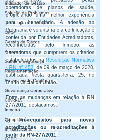
Indicador de Gestão
operadoras de planos de saúde, 
Solução de Problemas
propiciando uma melhor experiência 
para o beneficiário. A adesão ao 
Tecnologia e Inovação
Programa é voluntária e a certificação é 
OPS
conferida por Entidades Acreditadoras, 
Gestão de Riscos
reconhecidas pelo Inmetro, às 
Auditoria
operadoras que cumprirem os critérios 
estabelecidos na 
Resolução Normativa 
Saúde e Segurança
- RN nº 452
, de 09 de março de 2020, 
Regulamentação
publicada nesta quarta-feira, 25, no 
Processos de Gestão
Diário Oficial da União.
Governança Corporativa
Entre as mudanças em relação à RN 
Covid-19
277/2011, destacamos:
Inmetro
Compliance
1) Pré-requisitos para novas 
acreditações ou re-acreditações à 
Infraestrutura
partir da RN-277/2011:
LGPD