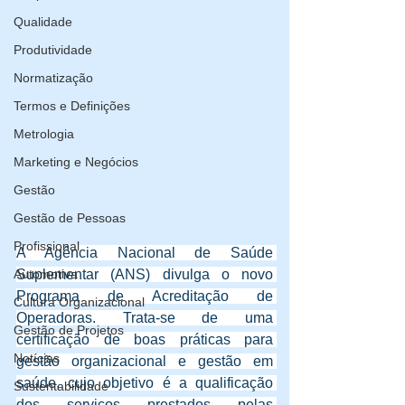
Qualidade
Produtividade
Normatização
Termos e Definições
Metrologia
Marketing e Negócios
Gestão
Gestão de Pessoas
Profissional
A Agência Nacional de Saúde 
Automotiva
Suplementar (ANS) divulga o novo 
Programa de Acreditação de 
Cultura Organizacional
Operadoras. Trata-se de uma 
Gestão de Projetos
certificação de boas práticas para 
Notícias
gestão organizacional e gestão em 
saúde, cujo objetivo é a qualificação 
Sustentabilidade
dos serviços prestados pelas 