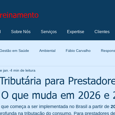
Treinamento
l
Sobre Nós
Serviços
Expertise
Clientes
Gestão em Saúde
Ambiental
Fábio Carvalho
Responsa
e jan.
4 min de leitura
Normatização
Termos e Definições
Metrologia
Marke
ributária para Prestador
Profissional
Automotiva
Cultura Organizacional
Ge
: O que muda em 2026 e 
 que começa a ser implementada no Brasil a partir de 
2
Indicador de Gestão
Solução de Problemas
Tecnologia e
rofunda na tributação do consumo. Para prestadores de