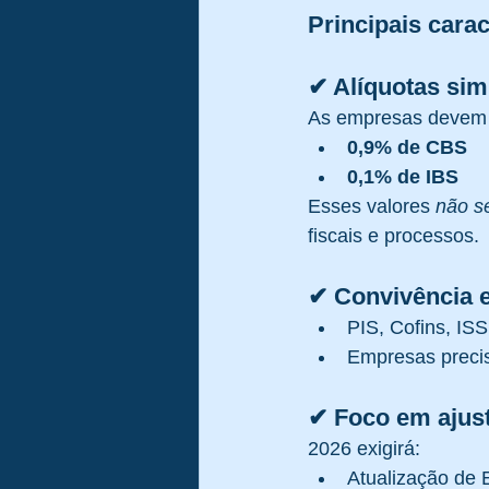
Principais carac
✔ Alíquotas sim
As empresas devem d
0,9% de CBS
0,1% de IBS
Esses valores 
não s
fiscais e processos.
✔ Convivência e
PIS, Cofins, IS
Empresas preci
✔ Foco em ajust
2026 exigirá:
Atualização de 