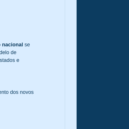
o nacional
 se 
delo de 
estados e 
ento dos novos 