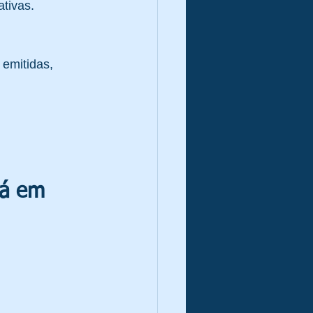
tivas.
emitidas, 
já em 