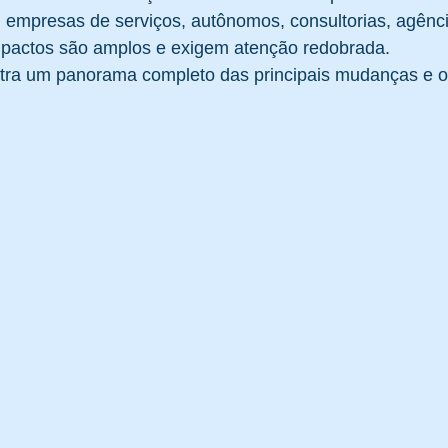
s, empresas de serviços, autônomos, consultorias, agência
mpactos são amplos e exigem atenção redobrada.
Saúde e Segurança
Regulamentação
Processos de Ge
ntra um panorama completo das principais mudanças e o
d-19