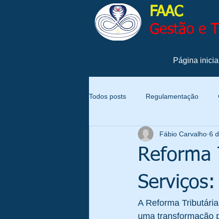
FAAC
Gestão e 
Página inicia
Todos posts
Regulamentação
Fábio Carvalho
6 d
Qualidade
Produtividade
Reforma T
Gestão
Gestão de Pessoas
Serviços
A Reforma Tributária
Notícias
Sustentabilidade
uma transformação p