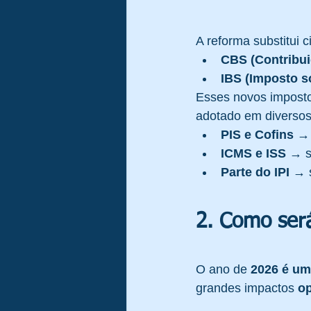
A reforma substitui c
CBS (Contribui
IBS (Imposto s
Esses novos impost
adotado em diversos
PIS e Cofins
 →
ICMS e ISS
 → s
Parte do IPI
 → 
2. Como ser
O ano de 
2026 é um
grandes impactos 
op