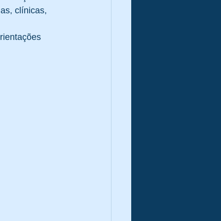
s, clínicas, 
stão
rientações 