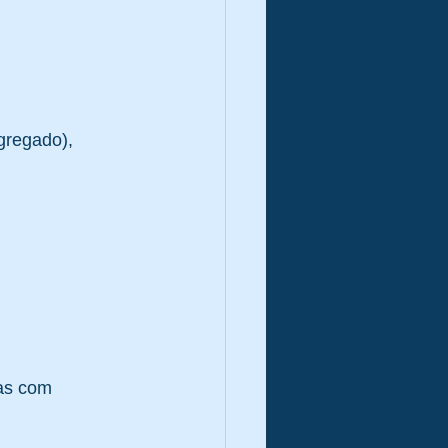
gregado), 
as com 