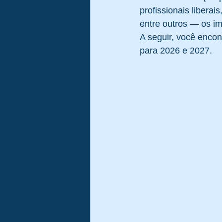
profissionais liberai
entre outros — os i
Gestão de Riscos
Auditoria
A seguir, você enco
para 2026 e 2027.
Governança Corporativa
Covi