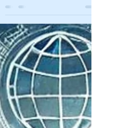
implementada no Brasil a partir de 2026 inaugura
uma transformação profunda na tributação do
consumo. Para prestadores de serviços —
profissionais liberais, empresas de serviços,
autônomos, consultorias, agências, clínicas, entre
outros — os impactos são amplos e exigem
atenção redobrada. A seguir, você encontra um
panorama completo das principais mudanças e
orientações para 2026 e 2027. 1. Novo Modelo
Tributário: CBS e IBS A reforma sub