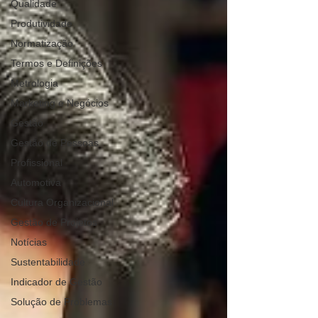
Qualidade
Produtividade
Normatização
Termos e Definições
Metrologia
Marketing e Negócios
Gestão
Gestão de Pessoas
Profissional
Automotiva
Cultura Organizacional
Gestão de Projetos
Notícias
Sustentabilidade
Indicador de Gestão
Solução de Problemas