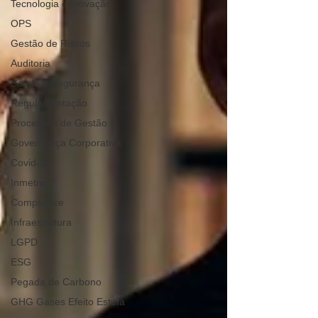
Tecnologia e Inovação
OPS
Gestão de Riscos
Auditoria
Saúde e Segurança
Regulamentação
Processos de Gestão
Governança Corporativa
Covid-19
Inmetro
Compliance
Infraestrutura
LGPD
ESG
Pegada de Carbono
GHG Gases Efeito Estufa