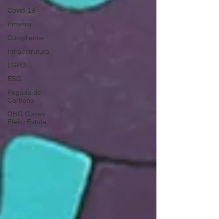
Covid-19
Inmetro
Compliance
Infraestrutura
LGPD
ESG
Pegada de
Carbono
GHG Gases
Efeito Estufa