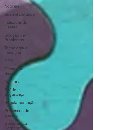
Notícias
Sustentabilidade
Indicador de
Gestão
Solução de
Problemas
Tecnologia e
Inovação
OPS
Gestão de
Riscos
Auditoria
Saúde e
Segurança
Regulamentação
Processos de
Gestão
Governança
Corporativa