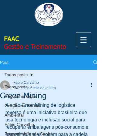
FAAC
Gestão e Treinamento
Post
Todos posts
Fábio Carvalho
Todos posts
24 de fev.
6 min de leitura
Green Mining
Regulamentação
A ação GreenMining de logística 
Gestão em Saúde
reversa é uma iniciativa brasileira que 
Ambiental
usa tecnologia e inclusão social para 
Fábio Carvalho
recuperar embalagens pós‑consumo e 
Responsabilidade Social
garantir que elas voltem para a cadeia 