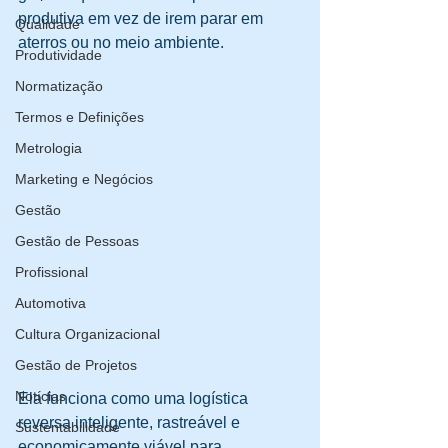
produtiva em vez de irem parar em 
Qualidade
aterros ou no meio ambiente. 
Produtividade
Normatização
Termos e Definições
Metrologia
Marketing e Negócios
Gestão
Gestão de Pessoas
Profissional
Automotiva
Cultura Organizacional
Gestão de Projetos
Notícias
Ela funciona como uma logística 
reversa inteligente, rastreável e 
Sustentabilidade
economicamente viável para 