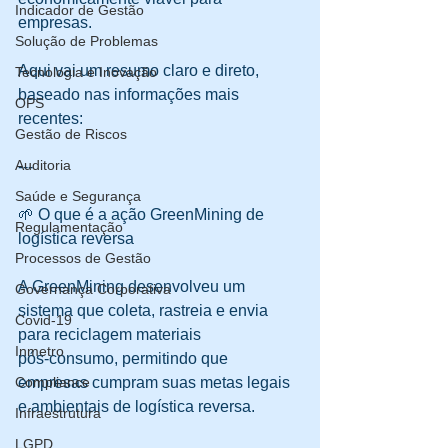
Indicador de Gestão
empresas.  
Solução de Problemas
Aqui vai um resumo claro e direto, 
Tecnologia e Inovação
baseado nas informações mais 
OPS
recentes:
Gestão de Riscos
Auditoria
---
Saúde e Segurança
🌱 O que é a ação GreenMining de 
Regulamentação
logística reversa
Processos de Gestão
A GreenMining desenvolveu um 
Governança Corporativa
sistema que coleta, rastreia e envia 
Covid-19
para reciclagem materiais 
Inmetro
pós‑consumo, permitindo que 
Compliance
empresas cumpram suas metas legais 
e ambientais de logística reversa.  
Infraestrutura
LGPD