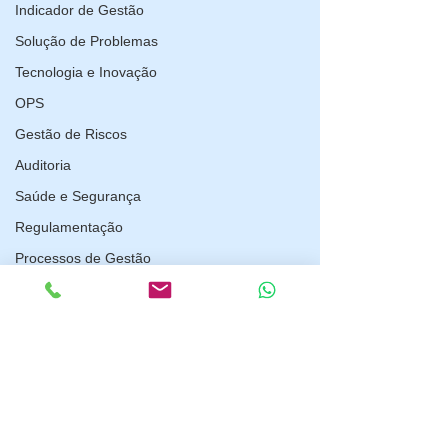
Indicador de Gestão
Solução de Problemas
Tecnologia e Inovação
OPS
Gestão de Riscos
Auditoria
Saúde e Segurança
Regulamentação
Processos de Gestão
Governança Corporativa
Covid-19
Inmetro
Comentários
Compliance
Infraestrutura
Escreva um comentário
Reforma Tributária para
Impressões e
LGPD