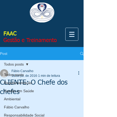
FAAC
Gestão e Treinamento
Post
Todos posts
Fábio Carvalho
Todos posts
18 de jul. de 2016
1 min de leitura
CLIENTE: O Chefe dos
Regulamentação
chefes
Gestão em Saúde
Ambiental
Fábio Carvalho
Responsabilidade Social