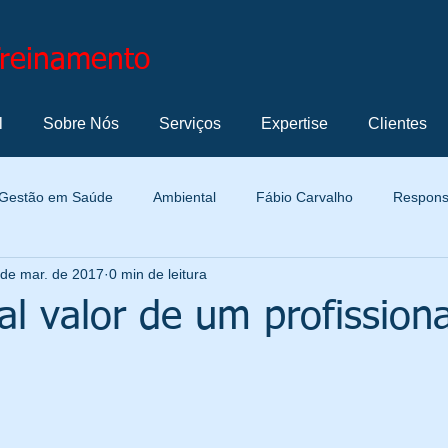
Treinamento
l
Sobre Nós
Serviços
Expertise
Clientes
Gestão em Saúde
Ambiental
Fábio Carvalho
Responsa
 de mar. de 2017
0 min de leitura
Normatização
Termos e Definições
Metrologia
Marke
al valor de um profissiona
Profissional
Automotiva
Cultura Organizacional
Ge
Indicador de Gestão
Solução de Problemas
Tecnologia e