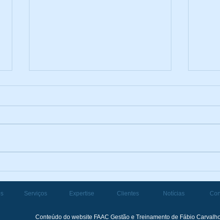
Reforma Tributária para
Impr
Prestadores de Serviços: O
que 
que muda em 2026 e 2027
socia
ós
Serviços
Expertise
Clientes
Notícias
Con
Conteúdo do website FAAC Gestão e Treinamento de Fábio Carvalho