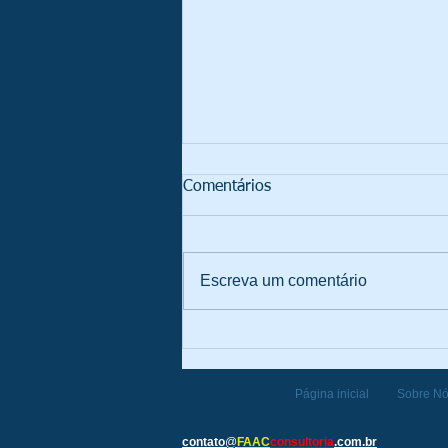
Comentários
Escreva um comentário
O que é a RN 518 da ANS e
sua importância para o setor
de saúde suplementar
Página inicial
Sobre N
contato
@
FAAC
consultoria
.com.br