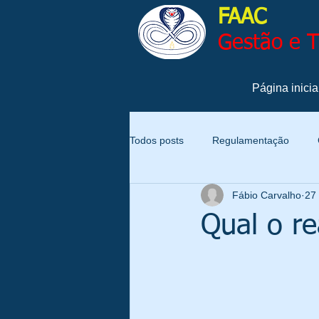
FAAC
Gestão e 
Página inicia
Todos posts
Regulamentação
Fábio Carvalho
27
Qualidade
Produtividade
Qual o re
Gestão
Gestão de Pessoas
Notícias
Sustentabilidade