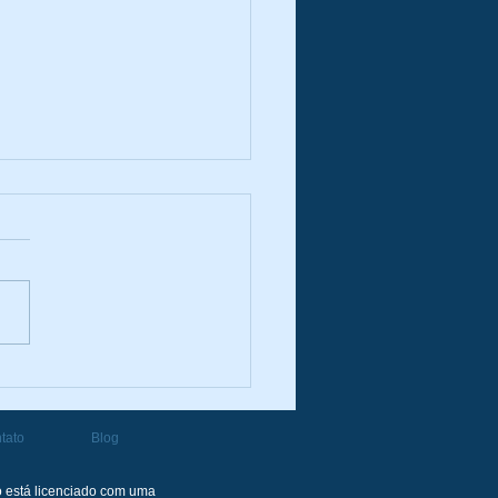
essões e Engajamento: o
significam nas redes
is
tato
Blog
 está licenciado com uma