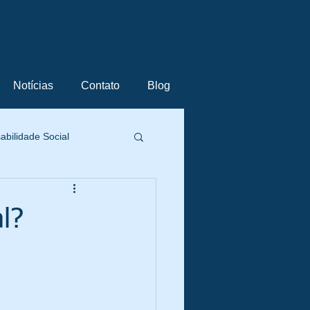
Notícias
Contato
Blog
bilidade Social
ting e Negócios
l?
stão de Projetos
 Inovação
OPS