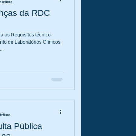
 leitura
anças da RDC
 os Requisitos técnico-
e Laboratórios Clínicos,
..
leitura
lta Pública
 no