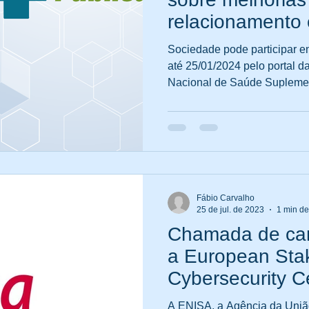
relacionamento 
operadoras e be
Sociedade pode participar e
até 25/01/2024 pelo portal 
Nacional de Saúde Suplemen
Fábio Carvalho
25 de jul. de 2023
1 min de
Chamada de can
a European Sta
Cybersecurity Ce
Group (SCCG)
A ENISA, a Agência da Uniã