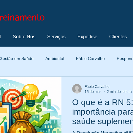
Treinamento
l
Sobre Nós
Serviços
Expertise
Clientes
Gestão em Saúde
Ambiental
Fábio Carvalho
Responsa
Normatização
Termos e Definições
Metrologia
Marke
Fábio Carvalho
15 de mar.
2 min de leitura
O que é a RN 5
Profissional
Automotiva
Cultura Organizacional
Ge
importância par
saúde suplemen
Indicador de Gestão
Solução de Problemas
Tecnologia e