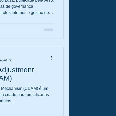
18/2022, publicada pela ANS,
mas de governança
troles internos e gestão de
stão
oras de planos de saúde
ua solvência, transparência e
a a
tes conceituais,
 aprimoramento dos
ceiros . A norma nasce em
e leitura
Adjustment
AM)
t Mechanism (CBAM) é um
 criado para precificar as
dutos...