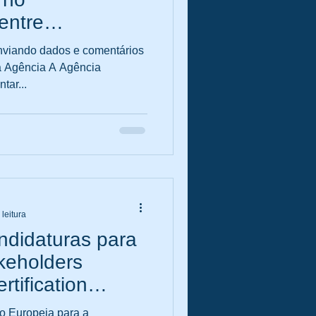
entre
neficiários
nviando dados e comentários
da Agência A Agência
tar...
 leitura
didaturas para
keholders
rtification
o Europeia para a