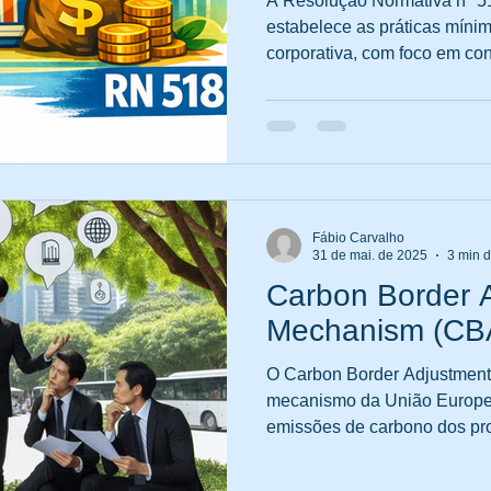
A Resolução Normativa nº 5
estabelece as práticas míni
corporativa, com foco em con
Saúde e Segurança
Regulamentação
Processos de Ge
riscos, que todas as operad
devem adotar para garantir s
sustentabilidade operacional. Ela substitui e atualiz
antiga RN 443, trazendo ajus
d-19
reorganização dos anexos e
indicadores econômico-finan
um contexto de
Fábio Carvalho
31 de mai. de 2025
3 min d
Carbon Border 
Mechanism (CB
O Carbon Border Adjustmen
mecanismo da União Europeia
emissões de carbono dos pro