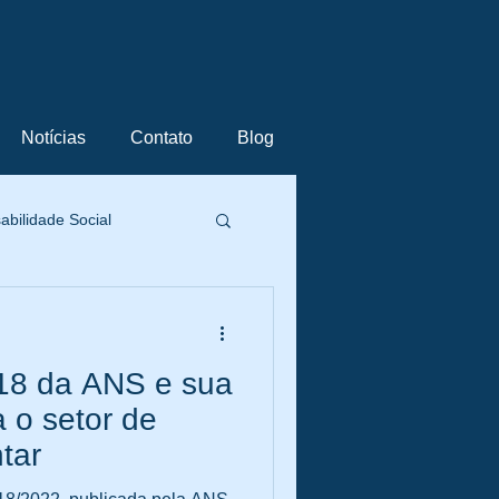
Notícias
Contato
Blog
bilidade Social
ting e Negócios
18 da ANS e sua
stão de Projetos
a o setor de
tar
 Inovação
OPS