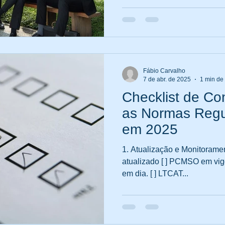
Fábio Carvalho
7 de abr. de 2025
1 min de 
Checklist de C
as Normas Reg
em 2025
1. Atualização e Monitoram
atualizado [ ] PCMSO em vigor, com exames ocupacionais
em dia. [ ] LTCAT...